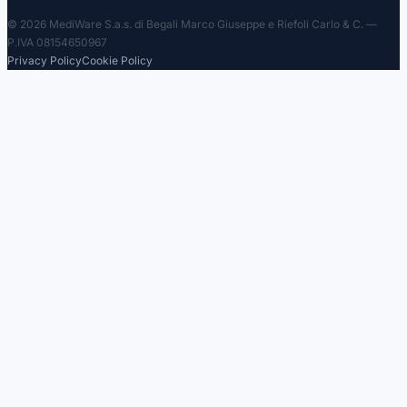
© 2026 MediWare S.a.s. di Begali Marco Giuseppe e Riefoli Carlo & C. —
P.IVA 08154650967
Privacy Policy
Cookie Policy