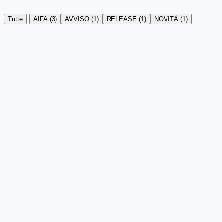
Tutte
AIFA
(3)
AVVISO
(1)
RELEASE
(1)
NOVITÀ
(1)
30/06/2026
AIFA
Aggiornamento Note AIFA 39, 74,
97 e 99
Dal 9 luglio 2026 cambiano le Note AIFA 39
(ormone della crescita), 74 (infertilità), 97
(anticoagulanti orali) e 99 (BPCO): semplificazioni
prescrittive per i MMG, con eliminazione di alcune
schede di prescrizione.
14/04/2026
AIFA
Abrogazione Nota AIFA 84